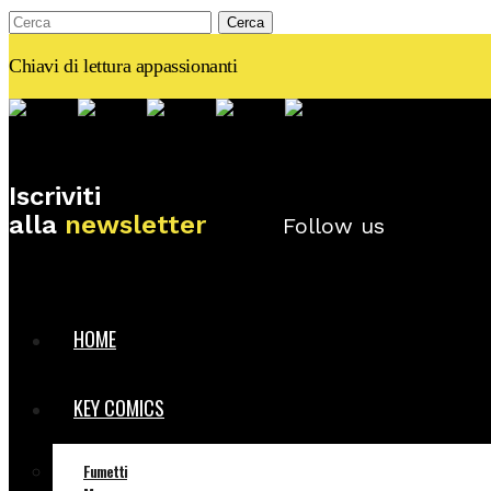
Chiavi di lettura appassionanti
Iscriviti
alla
newsletter
Follow us
HOME
KEY COMICS
Fumetti