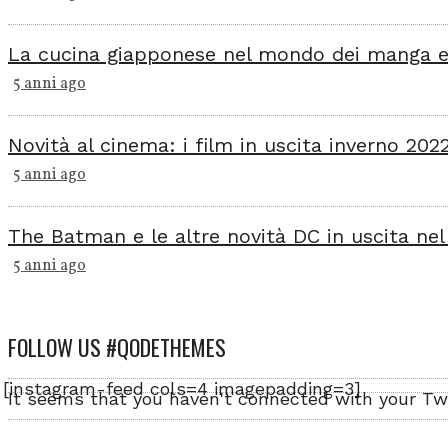
La cucina giapponese nel mondo dei manga e
5 anni ago
Novità al cinema: i film in uscita inverno 202
5 anni ago
The Batman e le altre novità DC in uscita nel
5 anni ago
FOLLOW US #QODETHEMES
[instagram-feed cols=4 imagepadding=3]
It seems that you haven't connected with your Tw