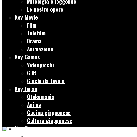
Mitologia e leggende
Le nostre opere
Key Movie
Film
Telefilm
Drama
Animazione
Key Games
Videogiochi
GdR
Giochi da tavolo
Key Japan
Otakumania
Anime
Cucina giapponese
Cultura giapponese
Key Korean
K-Drama