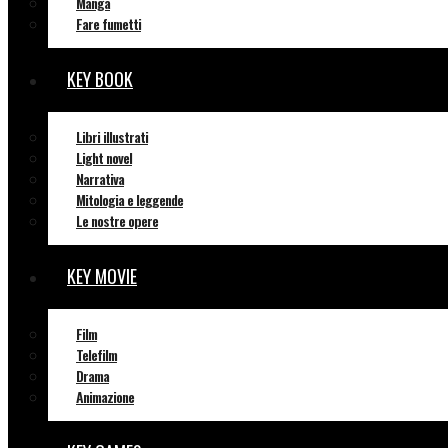
Manga
Fare fumetti
KEY BOOK
Libri illustrati
Light novel
Narrativa
Mitologia e leggende
Le nostre opere
KEY MOVIE
Film
Telefilm
Drama
Animazione