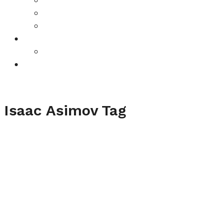
K-Beauty
Skincare
Key Web
Comunicazione
Key Spiritual
Isaac Asimov Tag