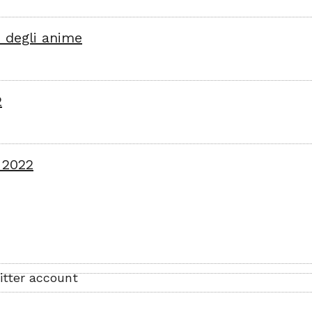
 degli anime
2
 2022
itter account