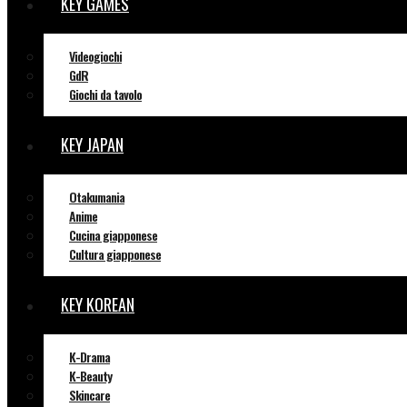
KEY GAMES
Videogiochi
GdR
Giochi da tavolo
KEY JAPAN
Otakumania
Anime
Cucina giapponese
Cultura giapponese
KEY KOREAN
K-Drama
K-Beauty
Skincare