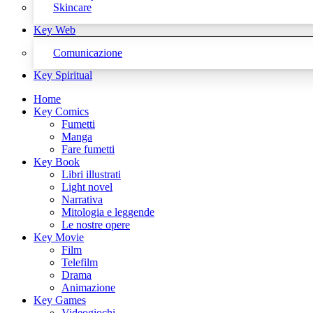
Skincare
Key Web
Comunicazione
Key Spiritual
Home
Key Comics
Fumetti
Manga
Fare fumetti
Key Book
Libri illustrati
Light novel
Narrativa
Mitologia e leggende
Le nostre opere
Key Movie
Film
Telefilm
Drama
Animazione
Key Games
Videogiochi