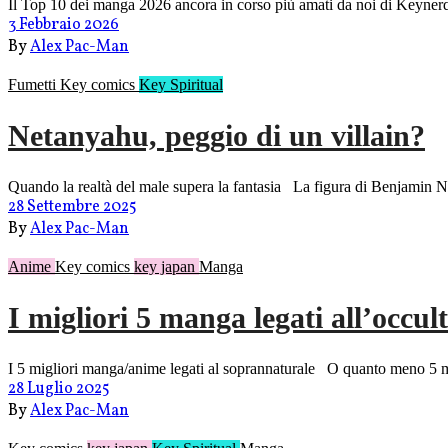
Il Top 10 dei manga 2026 ancora in corso più amati da noi di Keyne
3 Febbraio 2026
By
Alex Pac-Man
Fumetti
Key comics
Key Spiritual
Netanyahu, peggio di un villain?
Quando la realtà del male supera la fantasia La figura di Benjamin Net
28 Settembre 2025
By
Alex Pac-Man
Anime
Key comics
key japan
Manga
I migliori 5 manga legati all’occul
I 5 migliori manga/anime legati al soprannaturale O quanto meno 5 ma
28 Luglio 2025
By
Alex Pac-Man