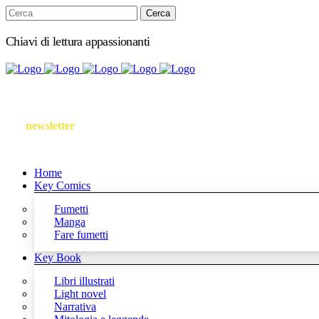
Chiavi di lettura appassionanti
Iscriviti
alla
newsletter
Follow us
Home
Key Comics
Fumetti
Manga
Fare fumetti
Key Book
Libri illustrati
Light novel
Narrativa