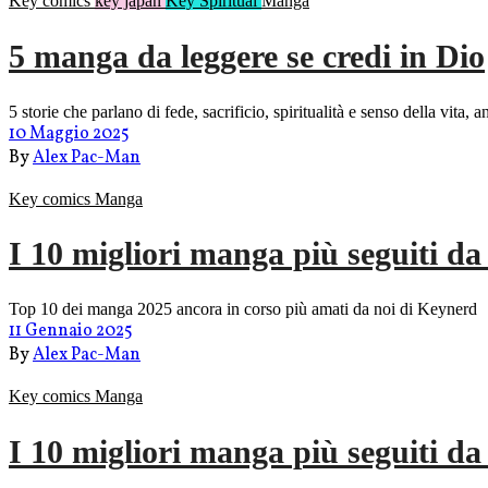
Key comics
key japan
Key Spiritual
Manga
5 manga da leggere se credi in Dio
5 storie che parlano di fede, sacrificio, spiritualità e senso della vit
10 Maggio 2025
By
Alex Pac-Man
Key comics
Manga
I 10 migliori manga più seguiti d
Top 10 dei manga 2025 ancora in corso più amati da noi di Keynerd
11 Gennaio 2025
By
Alex Pac-Man
Key comics
Manga
I 10 migliori manga più seguiti d