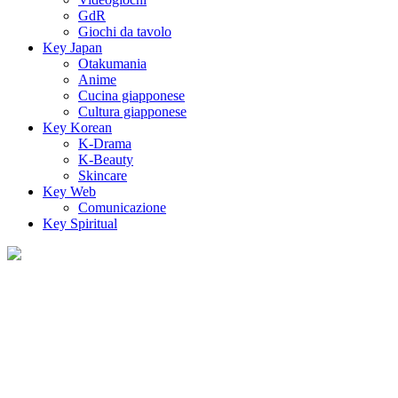
GdR
Giochi da tavolo
Key Japan
Otakumania
Anime
Cucina giapponese
Cultura giapponese
Key Korean
K-Drama
K-Beauty
Skincare
Key Web
Comunicazione
Key Spiritual