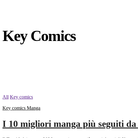
Key Comics
All
Key comics
Key comics
Manga
I 10 migliori manga più seguiti d