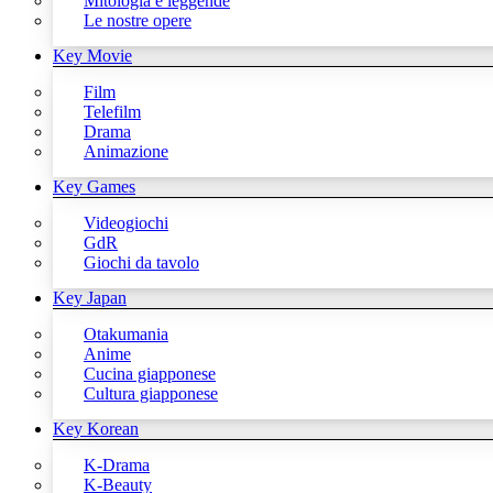
Mitologia e leggende
Le nostre opere
Key Movie
Film
Telefilm
Drama
Animazione
Key Games
Videogiochi
GdR
Giochi da tavolo
Key Japan
Otakumania
Anime
Cucina giapponese
Cultura giapponese
Key Korean
K-Drama
K-Beauty