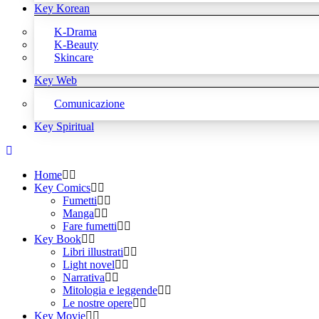
Key Korean
K-Drama
K-Beauty
Skincare
Key Web
Comunicazione
Key Spiritual
Home
Key Comics
Fumetti
Manga
Fare fumetti
Key Book
Libri illustrati
Light novel
Narrativa
Mitologia e leggende
Le nostre opere
Key Movie