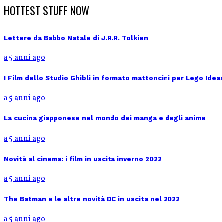
HOTTEST STUFF NOW
Lettere da Babbo Natale di J.R.R. Tolkien
5 anni ago
I Film dello Studio Ghibli in formato mattoncini per Lego Idea
5 anni ago
La cucina giapponese nel mondo dei manga e degli anime
5 anni ago
Novità al cinema: i film in uscita inverno 2022
5 anni ago
The Batman e le altre novità DC in uscita nel 2022
5 anni ago