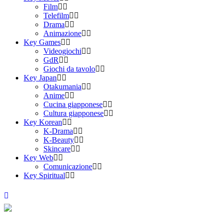
Film
Telefilm
Drama
Animazione
Key Games
Videogiochi
GdR
Giochi da tavolo
Key Japan
Otakumania
Anime
Cucina giapponese
Cultura giapponese
Key Korean
K-Drama
K-Beauty
Skincare
Key Web
Comunicazione
Key Spiritual