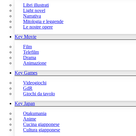
Libri illustrati
Light novel
Narrativa
Mitologia e leggende
Le nostre opere
Key Movie
Film
Telefilm
Drama
Animazione
Key Games
Videogiochi
GdR
Giochi da tavolo
Key Japan
Otakumania
Anime
Cucina giapponese
Cultura giapponese