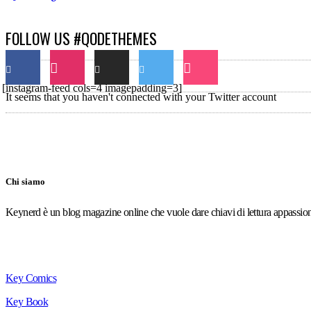
FOLLOW US #QODETHEMES
[instagram-feed cols=4 imagepadding=3]
It seems that you haven't connected with your Twitter account
Chi siamo
Keynerd è un blog magazine online che vuole dare chiavi di lettura appassion
Menù
Key Comics
Key Book