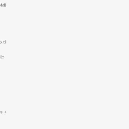
tali”
o di
ile
empo