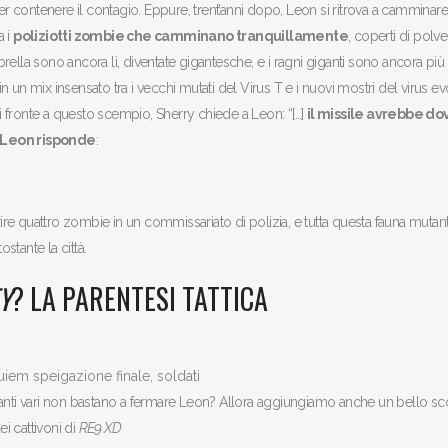
er contenere il contagio. Eppure, trent’anni dopo, Leon si ritrova a camminare 
a i
poliziotti zombie che camminano tranquillamente
, coperti di polve
ella sono ancora lì, diventate gigantesche, e i ragni giganti sono ancora più
 in un mix insensato tra i vecchi mutati del Virus T e i nuovi mostri del virus e
Di fronte a questo scempio, Sherry chiede a Leon: “[…]
il missile avrebbe do
Leon risponde
:
e quattro zombie in un commissariato di polizia, e tutta questa fauna mutant
tante la città.
Y
? LA PARENTESI TATTICA
nti vari non bastano a fermare Leon? Allora aggiungiamo anche un bello sc
ei cattivoni di
RE9 XD