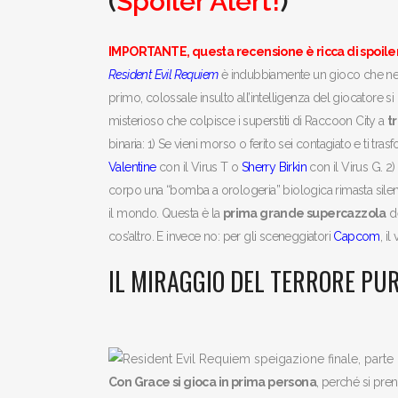
(
Spoiler Alert!
)
IMPORTANTE, questa recensione è ricca di spoiler
Resident Evil Requiem
è indubbiamente un gioco che nel b
primo, colossale insulto all’intelligenza del giocatore
misterioso che colpisce i superstiti di Raccoon City a
t
binaria: 1) Se vieni morso o ferito sei contagiato e ti 
Valentine
con il Virus T o
Sherry Birkin
con il Virus G. 2)
corpo una “bomba a orologeria” biologica rimasta silen
il mondo. Questa è la
prima grande supercazzola
de
cos’altro. E invece no: per gli sceneggiatori
Capcom
, i
IL MIRAGGIO DEL TERRORE PU
Con Grace si gioca in prima persona
, perché si pren