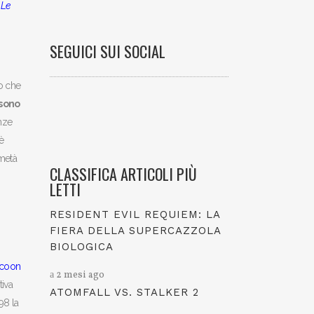
a
Le
SEGUICI SUI SOCIAL
tto che
 sono
nze
 è
metà
CLASSIFICA ARTICOLI PIÙ
LETTI
RESIDENT EVIL REQUIEM: LA
FIERA DELLA SUPERCAZZOLA
BIOLOGICA
coon
2 mesi ago
tiva
ATOMFALL VS. STALKER 2
98 la