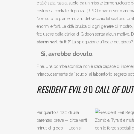
città è stata rasa al suolo da un missile termonucleare p
resti della centrale di polizia (R.P.D.) dove ci sono ancor
Non solo: le piante mutanti del vecchio laboratorio Umbr
enormi e forti. La città brulica di ogni genere di mostro,
fatti uscire dalla clinica di Gideon senza alcun motivo. 
sterminarli tutti?
” La spiegazione ufficiale del gioco?
Sì, avrebbe dovuto
.
Fine. Una bomba atomica non è stata capace di incenerir
miracolosamente da “scudo” al laboratorio segreto sottos
RESIDENT EVIL 9
O
CALL OF DUT
Per quanto si tratti di una
parentesi breve — circa venti
Zombie, Tyrant e muta
minuti di gioco — Leon si
con le forze speciali d