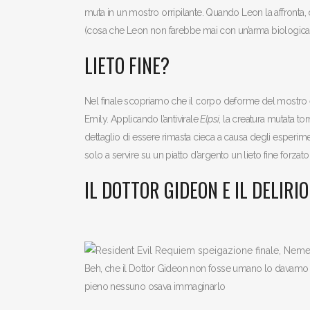
muta in un mostro orripilante. Quando Leon la affronta, d
(cosa che Leon non farebbe mai con un’arma biologica)
LIETO FINE?
Nel finale scopriamo che il corpo deforme del mostro 
Emily. Applicando l’antivirale
Elpsi
, la creatura mutata to
dettaglio di essere rimasta cieca a causa degli esperim
solo a servire su un piatto d’argento un lieto fine forzat
IL DOTTOR GIDEON E IL DELIRI
Beh, che il Dottor Gideon non fosse umano lo davamo t
pieno nessuno osava immaginarlo