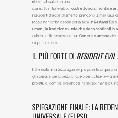
ritrova catapultato in uno
sparatutto militare tattico,
costretto ad affrontare un
intelligenti di accerchiamento, prendono la mira dalla di
regola non scritta e sacra per la saga:
in
Resident Evil
si
umani
,
la tradizione vuole che siano confinati in 
culmina nello scontro con un
Generale umano
che, 
dir poco ridicolo.
IL PIÙ FORTE DI
RESIDENT EVIL
Il Generale ha un’ascia uguale e più potente di quella di 
gli scarica in pieno petto cinque o sei fucilate ravvicin
proiettili di gomma, rivelandosi inspiegabilmente più in
SPIEGAZIONE FINALE: LA REDEN
UNIVERSALE (ELPSI)