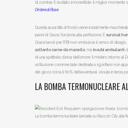
di zombie. Il risultato è incredibile: il miglior momento
Ombre di Rose
Questa assurdità di fondo viene inizialmente mascherata
panni di Grace, funziona alla perfezione. È
survival ho
Grace lavori per l’FBI non sminuisce il senso di disagio,
soltanto carne da macello
, ma
incubi ambulanti
ch
di una spettrale clinica dell’orrore. Il mistero intorno al 
un’illusione commerciale destinata a sgonfiarsi non app
del gioco (circa il 60% dell’avventura), vissuta in terza
LA BOMBA TERMONUCLEARE AL
La bomba termonucleare lanciata su Raccon City alla fi