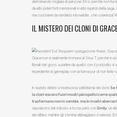
sterminando migliaia di persone. Eh sì, perché non furo
da altri poteri forti menzionati in altri capitoli della sag
ma così bene da renderlo introvabile… che coerenza! 
IL MISTERO DEI CLONI DI GRAC
Grace non è realmente immune al Virus T, perché è una
filmati del gioco, a partire da quello con il poliziotto
espediente di gameplay con la trama pur di non farle s
In questo delirio si inserisce la sottotrama dei cloni.
Se 
la cloni escono fuori mostri psicopatici come quell
trasformano non in zombie
,
ma in mostri aberran
capolavoro del ridicolo si tocca però con
Emily
, un a
elicottero, mentre gli zombie attanagliano il velivolo, Em