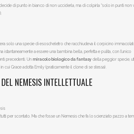
ecide di punto in bianco di non ucciderla, ma di colpirla “solo in punti non vi
.
era solo una specie di esoscheletro che racchiudeva il corpicino immacolat
rna istantaneamente a essere una bambina bella, perfetta e pulita, con l’unico
enti precedenti. Un
miracolo biologico da fantasy
della peggior specie, ut
o in cui Grace adotta Emily (praticamente il clone di se stessa).
O DEL NEMESIS INTELLETTUALE
utti per scontato. Ma che fosse un Nemesis che fa lo scienziato pazzo a t