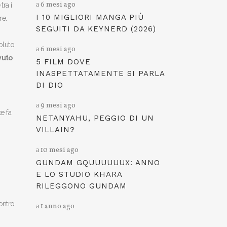
6 mesi ago
tra i
I 10 MIGLIORI MANGA PIÙ
re.
SEGUITI DA KEYNERD (2026)
voluto
6 mesi ago
vuto
5 FILM DOVE
INASPETTATAMENTE SI PARLA
DI DIO
9 mesi ago
e fa
NETANYAHU, PEGGIO DI UN
VILLAIN?
10 mesi ago
GUNDAM GQUUUUUUX: ANNO
E LO STUDIO KHARA
RILEGGONO GUNDAM
ontro
1 anno ago