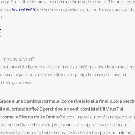
no gli Stati Uniti a lanciare la bomba ma, come scopriamo, fu l’Umbrella cop
a, come
Resident Evil 6
. San
Spancer
crea l’antivirale, ma poi lo nasconde così b
XD
E
 persona del tutto normale: la sua mancata trasformazione dopo i morsi nei
, è solo una pigra supercazzola degli sceneggiatori, che hanno confuso un
ubire il game over
Grace è una bambina normale
(
come rivelato alla fine
),
allora perch
i nell
‘
orfanotrofio?
E perché se a questi cloni inietti il Virus T si
ti come la Strega delle Ombre?
Ancora una volta, non c’è una spiegazione
ltro clone di Grace che aiuta la protagonista a scappare. Durante la fuga in
ily viene ferita non si sa bene da cosa (visto che era ben protetta all’interno) 