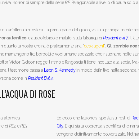
 survival horror di sempre della serie
RE.
Paragonabile a livello di paura solo 
 da un’ottima atmosfera. La prima parte del gioco, vissuta principalmente nei
rror autentico
, claustrofobico e malato, sulla falsariga di
Resident Evil 7
. Il fa
 in quanto la nostra eroina è praticamente una “
desk agent
”.
Gli zombie non
e mantengono tic, borbotti e voci umane spezzate che risuonano nelle sta
Dottor Victor Gideon regge il ritmo e l’angoscia ti tiene incollato alla sedia. Ma
ena il testimone passa a
Leon S. Kennedy
in modo definitivo nella seconda 
 persona come in
Resident Evil 4
.
L’ACQUA DI ROSE
Ed ecco che l’azione si sposta sui resti di
Rac
ne di
RE2
e
RE3
City
. E qui sia la coerenza scientifica che narra
vengono definitivamente polverizzate. Nel 19