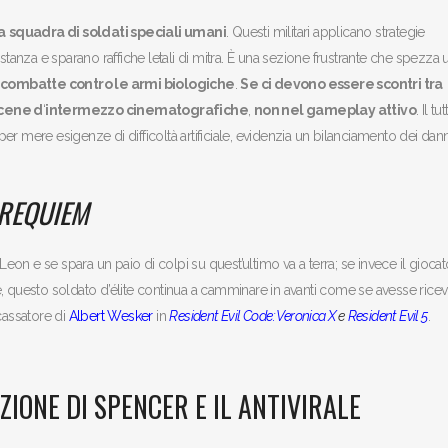
a
squadra di soldati speciali umani
. Questi militari applicano strategie
stanza e sparano raffiche letali di mitra. È una sezione frustrante che spezza 
 combatte contro le armi biologiche
.
Se ci devono essere scontri tra
scene d
‘
intermezzo cinematografiche
,
non nel gameplay attivo
. Il tu
per mere esigenze di difficoltà artificiale, evidenzia un bilanciamento dei dann
 REQUIEM
Leon e se spara un paio di colpi su quest’ultimo va a terra; se invece il gioca
ate, questo soldato d’élite continua a camminare in avanti come se avesse rice
cassatore di
Albert Wesker
in
Resident Evil Code: Veronica X
e
Resident Evil 5
.
ZIONE DI SPENCER E IL ANTIVIRALE