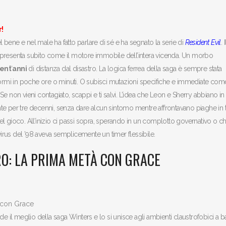
!
ene e nel male ha fatto parlare di sé e ha segnato la serie di
Resident Evil
. I
 si presenta subito come il motore immobile dell’intera vicenda. Un morbo
rent
‘
anni
di distanza dal disastro. La logica ferrea della saga è sempre stata
trasformi in poche ore o minuti. O subisci mutazioni specifiche e immediate co
 Se non vieni contagiato, scappi e ti salvi. L’idea che Leon e Sherry abbiano in
te per tre decenni, senza dare alcun sintomo mentre affrontavano piaghe in t
l gioco. All’inizio ci passi sopra, sperando in un complotto governativo o ch
l virus del ’98 aveva semplicemente un timer flessibile.
RO: LA PRIMA METÀ CON GRACE
de il meglio della saga Winters e lo si unisce agli ambienti claustrofobici a 