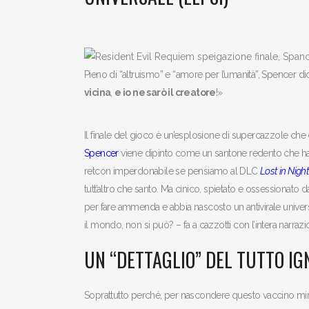
Pieno di “altruismo” e “amore per l’umanità”, Spencer d
vicina
,
e io ne sarò il creatore
!»
Il finale del gioco è un’esplosione di supercazzole che c
Spencer
viene dipinto come un santone redento che ha
retcon imperdonabile se pensiamo al DLC
Lost in Nig
tutt’altro che santo. Ma cinico, spietato e ossessionato
per fare ammenda e abbia nascosto un antivirale univers
il mondo, non si può? – fa a cazzotti con l’intera narrazi
UN “DETTAGLIO” DEL TUTTO I
Soprattutto perché, per nascondere questo vaccino mirac