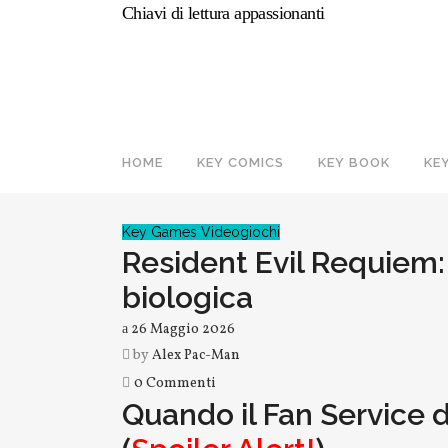
Chiavi di lettura appassionanti
HOME
KEY COMICS
KEY BOOK
KE
Key Games
Videogiochi
Resident Evil Requiem:
biologica
26 Maggio 2026
by
Alex Pac-Man
0 Commenti
Quando il Fan Service d