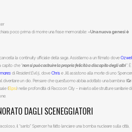
ichiara poco prima di morire una frase memorabile: «
Una nuova genesi è
ancella la continuity ufficiale della saga. Assistiamo a un filmato dove
Ozwell
 capito che “
non si può costruire la propria felicità a discapito degli altri
”
. È
htmares
di
Resident Evil 5
, dove
Chris
e Jill assistono alla morte di uno Spence
 dal diventare un dio. Pensare che quest’uomo abbia adottato una bambina (
Gr
ale (
Elpsi
) nelle profondità di Raccoon City – inviarlo alle strutture sanitarie di
one.
GNORATO DAGLI SCENEGGIATORI
oloso, il “santo” Spencer ha fatto lanciare una bomba nucleare sulla città,