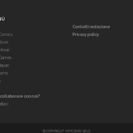
NÙ
Contatti redazione
Comics
Privacy policy
Book
Movie
Games
Japan
siamo
m
 collaborare con noi?
ttaci
© COPYRIGHT KEYCOMIX SRLS