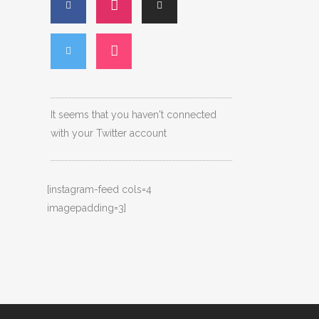
It seems that you haven't connected
with your Twitter account
[instagram-feed cols=4
imagepadding=3]