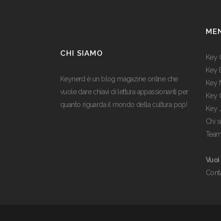
ME
CHI SIAMO
Key 
Key 
Keynerd è un blog magazine online che
Key 
vuole dare chiavi di lettura appassionanti per
Key 
quanto riguarda il mondo della cultura pop!
Key 
Chi 
Tea
Vuoi
Conta