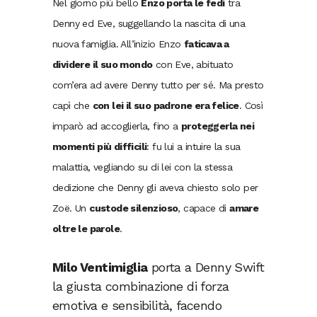
Nel giorno più bello
Enzo porta le fedi
tra
Denny ed Eve, suggellando la nascita di una
nuova famiglia. All’inizio Enzo
faticava a
dividere il suo mondo
con Eve, abituato
com’era ad avere Denny tutto per sé. Ma presto
capì che
con lei il suo padrone era felice
. Così
imparò ad accoglierla, fino a
proteggerla nei
momenti più difficili
: fu lui a intuire la sua
malattia, vegliando su di lei con la stessa
dedizione che Denny gli aveva chiesto solo per
Zoë. Un
custode silenzioso
, capace di
amare
oltre le parole
.
Milo Ventimiglia
porta a Denny Swift
la giusta combinazione di forza
emotiva e sensibilità, facendo