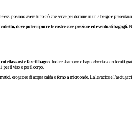
ché essi possano avere tutto ciò che serve per dormire in un albergo e presentarsi, 
adietto, dove poter riporre le vostre cose preziose ed eventuali bagagli
. N
cui rilassarsi e fare il bagno
. Inoltre shampoo e bagnodoccia sono forniti gr
, per il viso e per il corpo.
atici, erogatore di acqua calda e forno a microonde. La lavatrice e l’asciugatric