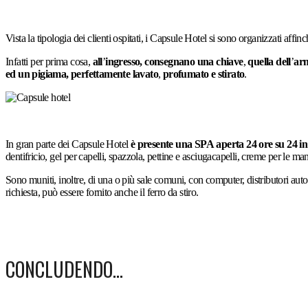
Vista la tipologia dei clienti ospitati, i Capsule Hotel si sono organizzati affin
Infatti per prima cosa,
all
’
ingresso, consegnano una chiave
,
quella dell
’
arm
ed un pigiama, perfettamente lavato
,
profumato e stirato
.
In gran parte dei Capsule Hotel
è presente una SPA
aperta 24 ore su 24 in 
dentifricio, gel per capelli, spazzola, pettine e asciugacapelli, creme per le mani
Sono muniti, inoltre, di una o più sale comuni, con computer, distributori autom
richiesta, può essere fornito anche il ferro da stiro.
CONCLUDENDO…