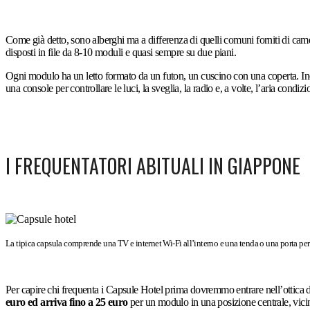
Come già detto, sono alberghi ma a differenza di quelli comuni forniti di camer
disposti in file da 8-10 moduli e quasi sempre su due piani.
Ogni modulo ha un letto formato da un futon, un cuscino con una coperta. Inol
una console per controllare le luci, la sveglia, la radio e, a volte, l’aria condiz
I FREQUENTATORI ABITUALI IN GIAPPONE
La tipica capsula comprende una TV e internet Wi-Fi all’interno e una tenda o una porta per 
Per capire chi frequenta i Capsule Hotel prima dovremmo entrare nell’ottica de
euro ed arriva fino a 25 euro
per un modulo in una posizione centrale, vicino