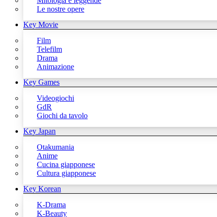
Mitologia e leggende
Le nostre opere
Key Movie
Film
Telefilm
Drama
Animazione
Key Games
Videogiochi
GdR
Giochi da tavolo
Key Japan
Otakumania
Anime
Cucina giapponese
Cultura giapponese
Key Korean
K-Drama
K-Beauty