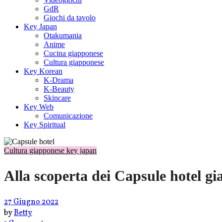
GdR
Giochi da tavolo
Key Japan
Otakumania
Anime
Cucina giapponese
Cultura giapponese
Key Korean
K-Drama
K-Beauty
Skincare
Key Web
Comunicazione
Key Spiritual
Cultura giapponese
key japan
Alla scoperta dei Capsule hotel gi
27 Giugno 2022
by
Betty