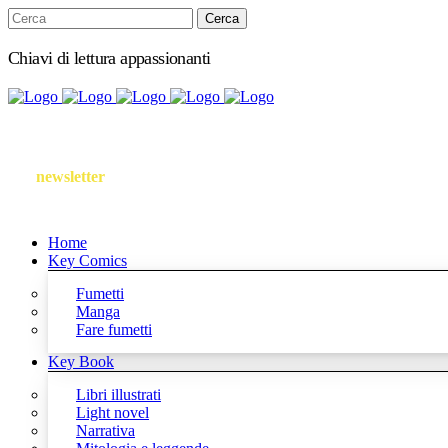
Chiavi di lettura appassionanti
Iscriviti
alla
newsletter
Follow us
Home
Key Comics
Fumetti
Manga
Fare fumetti
Key Book
Libri illustrati
Light novel
Narrativa