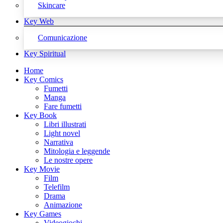
Skincare
Key Web
Comunicazione
Key Spiritual
Home
Key Comics
Fumetti
Manga
Fare fumetti
Key Book
Libri illustrati
Light novel
Narrativa
Mitologia e leggende
Le nostre opere
Key Movie
Film
Telefilm
Drama
Animazione
Key Games
Videogiochi