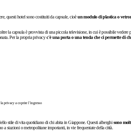
e, questi hotel sono costituiti da capsule, cioè
un modulo di plastica o vetror
tre la capsula è provvista di una piccola televisione, in cui è possibile vedere
ionata. Per la propria privacy
c
’
è una porta o una tenda che ci permette di ch
la privacy a coprire l’ingresso
llo stile di vita quotidiano di chi abita in Giappone. Questi alberghi
sono molt
 a stazioni o metropolitane importanti, in vie frequentate della città.