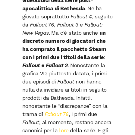
videoludici della serie post-
apocalittica di Bethesda
. Ne ha
giovato soprattutto
Fallout 4
, seguito
da
Fallout 76
,
Fallout 3
e
Fallout:
New Vegas
. Ma c’è stato anche
un
discreto numero di giocatori che
ha comprato il pacchetto Steam
con i primi due i titoli della serie
:
Fallout
e
Fallout 2
. Nonostante la
grafica 2D, piuttosto datata, i primi
due episodi di
Fallout
non hanno
nulla da invidiare ai titoli in seguito
prodotti da Bathesda. Infatti,
nonostante le “discrepanze” con la
trama di
Fallout 76
, i primi due
Fallout
, al momento, restano ancora
canonici per la
lore
della serie. E gli