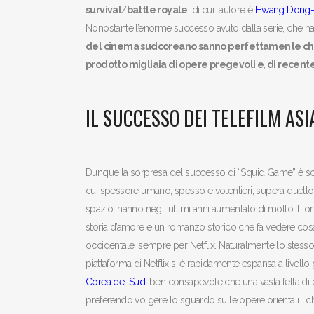
survival
/
battle royale
, di cui l’autore è
Hwang Dong-
Nonostante l’enorme successo avuto dalla serie, che ha 
del cinema sudcoreano sanno perfettamente che n
prodotto migliaia di opere pregevoli e
,
di recent
IL SUCCESSO DEI TELEFILM ASI
Dunque la sorpresa del successo di “Squid Game” è solo
cui spessore umano, spesso e volentieri, supera quello d
spazio, hanno negli ultimi anni aumentato di molto il lor
storia d’amore e un romanzo storico che fa vedere cos
occidentale, sempre per Netflix. Naturalmente lo stess
piattaforma di Netflix si è rapidamente espansa a livell
Corea del Sud
, ben consapevole che una vasta fetta di
preferendo volgere lo sguardo sulle opere orientali… 