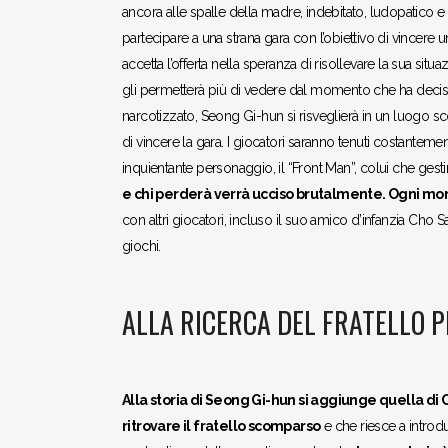
ancora alle spalle della madre, indebitato, ludopatico 
partecipare a una strana gara con l’obiettivo di vincer
accetta l’offerta nella speranza di risollevare la sua situ
gli permetterà più di vedere dal momento che ha deciso 
narcotizzato, Seong Gi-hun si risveglierà
in un luogo sc
di vincere la gara. I giocatori saranno tenuti costantem
inquientante personaggio, il “Front Man”, colui che gestir
e chi perderà verrà ucciso brutalmente. Ogni mo
con altri giocatori, incluso il suo amico d’infanzia Cho
giochi.
ALLA RICERCA DEL FRATELLO 
Alla storia di
Seong Gi-hun si aggiunge quella di
ritrovare il fratello scomparso
e che riesce a introdu