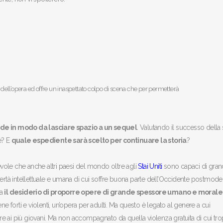
ore dell’opera ed offre un inaspettato colpo di scena che per permetterà
ude in modo da lasciare spazio a un sequel
. Valutando il successo della 
e? E
quale espediente sarà scelto per continuare la storia
?
ole che anche altri paesi del mondo oltre agli
Stai Uniti
sono capaci di gran
vertà intellettuale e umana di cui soffre buona parte dell’Occidente postmod
ra
il desiderio di proporre opere di grande spessore umano e morale
cene forti e violenti, un’opera per adulti. Ma questo è legato al genere a cui
tare ai più giovani. Ma non accompagnato da quella violenza gratuita di cui tr