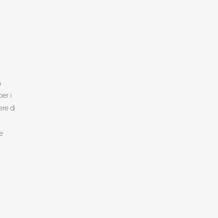
a
per i
ere di
e