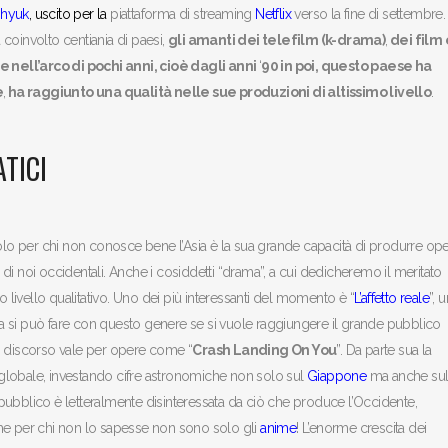
hyuk
, uscito
per la
piattaforma di streaming
Netflix
verso la fine di settembre.
coinvolto centiania di paesi,
gli amanti dei telefilm (k-drama)
,
dei film 
ell’arco di pochi anni, cioè dagli anni
‘
90 in poi, questo paese ha
e
,
ha raggiunto una qualità nelle sue produzioni di altissimo livello
.
ATICI
 per chi non conosce bene l’Asia è la sua grande capacità di produrre oper
i noi occidentali. Anche i cosiddetti “drama”, a cui dedicheremo il meritato
o livello qualitativo. Uno dei più interessanti del momento è “
L’affetto reale
”, 
a si può fare con questo genere se si vuole raggiungere il grande pubblico
o discorso vale per opere come “
Crash Landing On You
”. Da parte sua la
o globale, investando cifre astronomiche non solo sul
Giappone
ma anche sul
 pubblico è letteralmente disinteressata da ciò che produce l’Occidente,
che per chi non lo sapesse non sono solo gli
anime
! L’enorme crescita dei