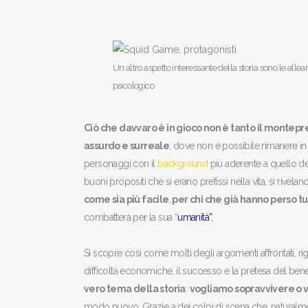
Un altro aspetto interessante della storia sono le alle
psicologico
Ciò che davvaro è in gioco non è tanto il montepr
assurdo e surreale
, dove non è possibile rimanere in v
personaggi con il
background
più aderente a quello del
buoni propositi che si erano prefissi nella vita, si rivel
come sia più facile
,
per chi che già hanno perso tu
combatterà per la sua “
umanità
”
.
Si scopre così come molti degli argomenti affrontati, ri
difficoltà economiche, il successo e la pretesa del ben
vero tema della storia
:
vogliamo sopravvivere o 
modo nuovo. Grazie a dei colpi di scena che, naturalme