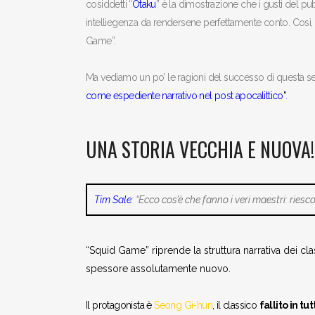
cosiddetti “
Otaku
” è la dimostrazione che i gusti del 
intelliegenza da rendersene perfettamente conto. Così, g
Game”.
Ma vediamo un po’ le ragioni del successo di questa seri
come espediente narrativo nel post apocalittico
”
.
UNA STORIA VECCHIA E NUOVA!
Tim Sale
: “Ecco cos’è che fanno i veri maestri: riesc
“Squid Game” riprende la struttura narrativa dei cla
spessore assolutamente nuovo.
Il protagonista è
Seong Gi-hun
, il classico
fallito in tut