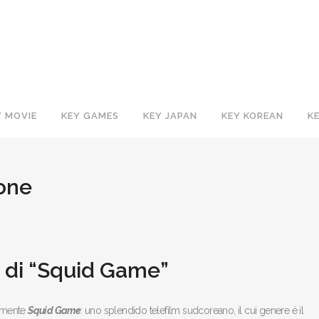
Y MOVIE
KEY GAMES
KEY JAPAN
KEY KOREAN
K
one
o di “Squid Game”
iamente
Squid Game
: uno splendido telefilm sudcoreano, il cui genere è il