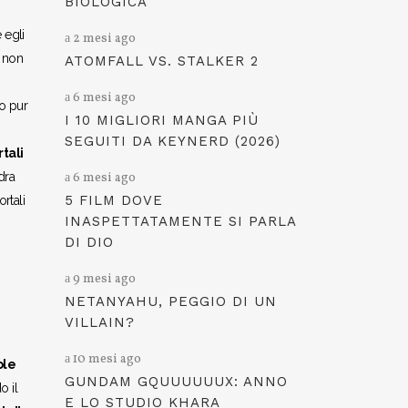
BIOLOGICA
 egli
2 mesi ago
e non
ATOMFALL VS. STALKER 2
6 mesi ago
to pur
I 10 MIGLIORI MANGA PIÙ
SEGUITI DA KEYNERD (2026)
tali
dra
6 mesi ago
5 FILM DOVE
rtali
INASPETTATAMENTE SI PARLA
DI DIO
9 mesi ago
NETANYAHU, PEGGIO DI UN
VILLAIN?
10 mesi ago
ole
GUNDAM GQUUUUUUX: ANNO
o il
E LO STUDIO KHARA