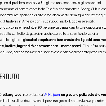
e pieno di problemi con la vita. Un giorno uno sconosciuto gli propone di
e una somma di denaro esorbitante. Tale è la disperazione di Seong Gi-hun che
azione familiare, sperando di ottenerne l’affidamento della figlia che l’ex mogli
di trasferirsi in America con il suo nuovo marito. Dopo essere stato
onosciuto insieme ad altre 455 persone disperate quanto lui e disposte a tut
ente sotto controllo da guardie mascherate, sotto la sovrintendenza di un
à tutto il gioco.
I giocatori scopriranno ben presto che i giochi sono mor
rte, inoltre, ingrandirà enormemente il montepremi
. Gi-hun farà squa
 Sang-woo, per sopravvivere alle sfide fisiche e psicologiche sottoposte dai mo
PERDUTO
 Cho Sang-woo
, interpretato da
Wi Ha-joon
,
un giovane poliziotto che vu
rsi nella struttura dove avviene il perverso gioco di sopravvivenza, prendend