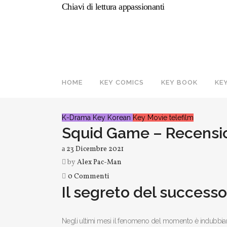
Chiavi di lettura appassionanti
HOME
KEY COMICS
KEY BOOK
KE
K-Drama
Key Korean
Key Movie
telefilm
Squid Game – Recensi
23 Dicembre 2021
by
Alex Pac-Man
0 Commenti
Il segreto del success
Negli ultimi mesi il fenomeno del momento è indubb