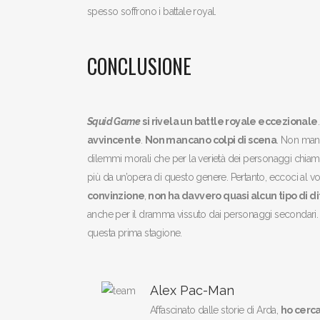
spesso soffrono i battale royal.
CONCLUSIONE
Squid Game
si rivela un battle royale eccezionale
avvincente
.
Non mancano colpi di scena
. Non ma
dilemmi morali che per la verietà dei personaggi chiam
più da un’opera di questo genere. Pertanto, eccoci a
convinzione
,
non ha davvero quasi alcun tipo di d
anche per il dramma vissuto dai personaggi secondari. No
questa prima stagione.
Alex Pac-Man
Affascinato dalle storie di Arda,
ho cerca