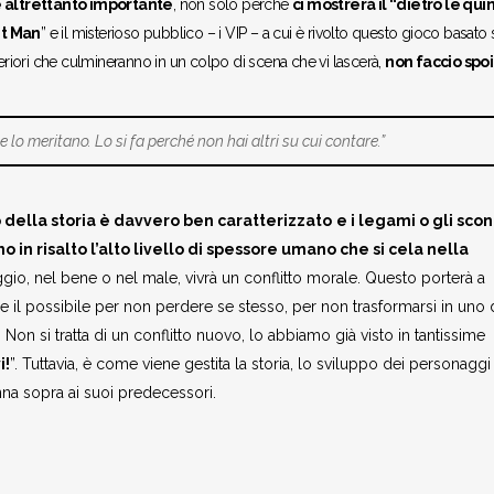
è altrettanto importante
, non solo perché
ci mostrerà il “dietro le qui
nt Man
” e il misterioso pubblico – i VIP – a cui è rivolto questo gioco basato 
 interiori che culmineranno in un colpo di scena che vi lascerà,
non faccio spoi
 lo meritano. Lo si fa perché non hai altri su cui contare.”
della storia è davvero ben caratterizzato
e i legami o gli scon
o in risalto l’alto livello di spessore umano che si cela nella
gio, nel bene o nel male, vivrà un conflitto morale. Questo porterà a
e il possibile per non perdere se stesso, per non trasformarsi in uno 
 Non si tratta di un conflitto nuovo, lo abbiamo già visto in tantissime
i!
”. Tuttavia, è come viene gestita la storia, lo sviluppo dei personagg
na sopra ai suoi predecessori.