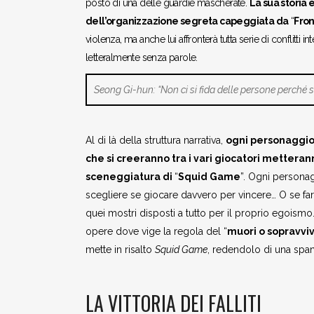
posto di una delle guardie mascherate.
La sua storia 
dell’organizzazione segreta capeggiata da
“
Fro
violenza, ma anche lui affronterà tutta serie di conflitti
letteralmente senza parole.
Seong Gi-hun: “Non ci si fida delle persone perché se
Al di là della struttura narrativa,
ogni personaggio 
che si creeranno tra i vari giocatori metterann
sceneggiatura di
“
Squid Game
”. Ogni personag
scegliere se giocare davvero per vincere… O se far
quei mostri disposti a tutto per il proprio egoismo.
opere dove vige la regola del “
muori o sopravviv
mette in risalto
Squid Game
, redendolo di una span
LA VITTORIA DEI FALLITI