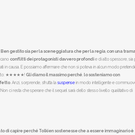
.
Ben gestito sia per la sceneggiatura che per la regia
,
con una tram
ncano
conflitti dei protagonisti davvero profondi
e di alto spessore, sia 
ati in causa. E possiamo affermare che non si poteva in alcun modo pretend
l voto: ★★★★★!
Gli diamo il massimo perché
,
lo sosteniamo con
ifetto
. Anzi, sorprende, sfrutta la
suspense
in modo intelligente e commuov
n ci resta che sperare che il sequel sarà dello stesso livello qualitativo di
to di capire perché Tolkien sostenesse che a essere immaginario è