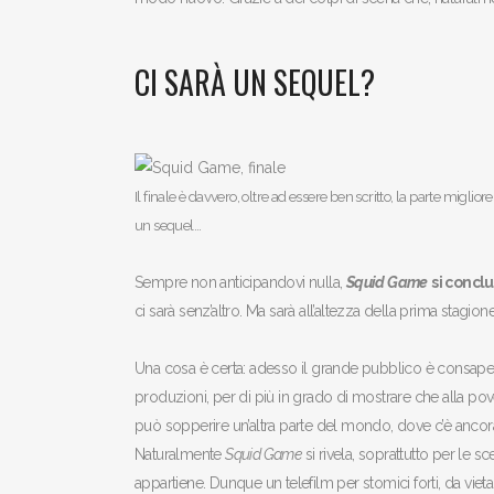
CI SARÀ UN SEQUEL?
Il finale è davvero, oltre ad essere ben scritto, la parte migli
un sequel…
Sempre non anticipandovi nulla,
Squid Game
si concl
ci sarà senz’altro.
Ma sarà all’altezza della prima stagion
Una cosa è certa: adesso il grande pubblico è consapev
produzioni, per di più in grado di mostrare che alla po
può sopperire un’altra parte del mondo, dove c’è anco
Naturalmente
Squid Game
si rivela, soprattutto per le s
appartiene. Dunque un telefilm per stomici forti, da vie