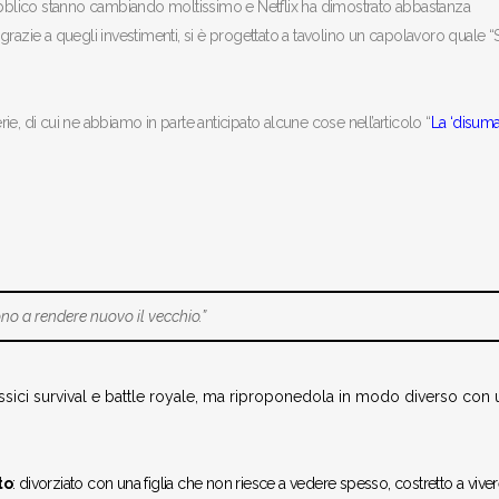
pubblico stanno cambiando moltissimo e Netflix ha dimostrato abbastanza
razie a quegli investimenti, si è progettato a tavolino un capolavoro quale 
e, di cui ne abbiamo in parte anticipato alcune cose nell’articolo “
La ‘disuma
ono a rendere nuovo il vecchio.”
ssici
survival
e
battle royale
, ma riproponedola in modo diverso con 
to
: divorziato con una figlia che non riesce a vedere spesso, costretto a vive