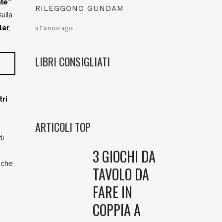
nte”
RILEGGONO GUNDAM
sulla
ler
,
1 anno ago
LIBRI CONSIGLIATI
tri
ARTICOLI TOP
di
3 GIOCHI DA
i che
TAVOLO DA
FARE IN
COPPIA A