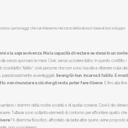
anze tra i personaggi, che cambieranno nel corso della storia in base al loro sviluppo
emi o la
sopravvivenza
.
Ma la capacità di restare se stessi in un conte
ita senza sporcarsi le mani. Cioè, senza uccidere l’altro. In questo conflitto i
 cosiddetto “fallito”, cioè persone che non sono riuscite a ottenere nulla dei
ano, paradossalmente, avvantaggiati.
Seong Gi-hun
,
incarna il fallito
.
E
most
tto
,
non rinunciare a ciò che gli resta
:
poter fare il bene
. E fino alla fine
guardano i drammi della nostra società o di quella coreana. Cioè il dio denaro
essere. Tuttavia sono soltanto elementi di contorno per affrontare quello che
vivere
? Il dilemma filosofico, affrontato da tante altre opere, viene proposto i
nte, non vi spoilererò.