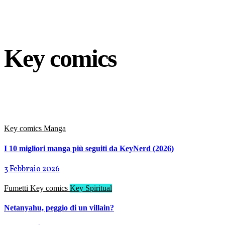
Key comics
Key comics
Manga
I 10 migliori manga più seguiti da KeyNerd (2026)
3 Febbraio 2026
Fumetti
Key comics
Key Spiritual
Netanyahu, peggio di un villain?