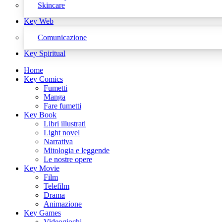
Skincare
Key Web
Comunicazione
Key Spiritual
Home
Key Comics
Fumetti
Manga
Fare fumetti
Key Book
Libri illustrati
Light novel
Narrativa
Mitologia e leggende
Le nostre opere
Key Movie
Film
Telefilm
Drama
Animazione
Key Games
Videogiochi