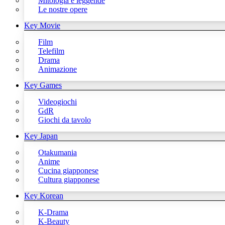
Mitologia e leggende
Le nostre opere
Key Movie
Film
Telefilm
Drama
Animazione
Key Games
Videogiochi
GdR
Giochi da tavolo
Key Japan
Otakumania
Anime
Cucina giapponese
Cultura giapponese
Key Korean
K-Drama
K-Beauty