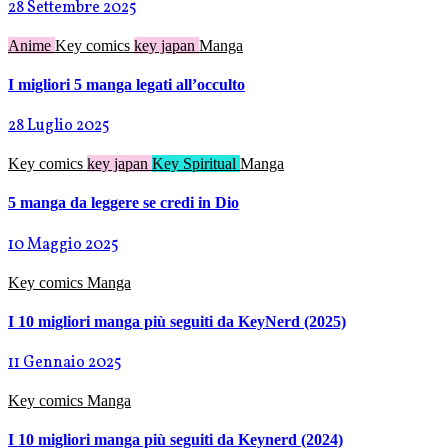
28 Settembre 2025
Anime
Key comics
key japan
Manga
I migliori 5 manga legati all’occulto
28 Luglio 2025
Key comics
key japan
Key Spiritual
Manga
5 manga da leggere se credi in Dio
10 Maggio 2025
Key comics
Manga
I 10 migliori manga più seguiti da KeyNerd (2025)
11 Gennaio 2025
Key comics
Manga
I 10 migliori manga più seguiti da Keynerd (2024)