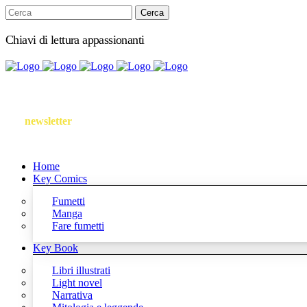
Chiavi di lettura appassionanti
Iscriviti
alla
newsletter
Follow us
Home
Key Comics
Fumetti
Manga
Fare fumetti
Key Book
Libri illustrati
Light novel
Narrativa