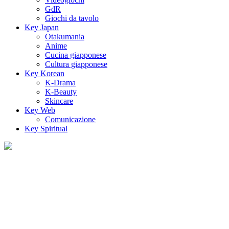
GdR
Giochi da tavolo
Key Japan
Otakumania
Anime
Cucina giapponese
Cultura giapponese
Key Korean
K-Drama
K-Beauty
Skincare
Key Web
Comunicazione
Key Spiritual