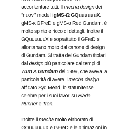
accontentare tutti. Il
mecha design
dei
“nuovi” modelli
gMS-Ω GQuuuuuuX
,
gMS-κ GFreD e gMS-α Red Gundam, è
molto spinto e ricco di dettagli. Inoltre il
GQuuuuuuX e soprattutto il GFreD si
allontanano molto dal canone di design
di Gundam. Si tratta dei Gundam titolari
dal
design
più particolare dai tempi di
Turn A Gundam
del 1999, che aveva la
particolarità di avere il
mecha design
affidato Syd Mead, lo statunitense
celebre per i suoi lavori su
Blade
Runner
e
Tron
.
Inoltre il
mecha
molto elaborato di
GQuuuuuuX e GFreD e le animazioni in