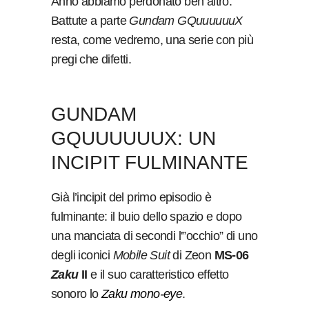
Anno abbiamo perdonato ben altro.
Battute a parte
Gundam GQuuuuuuX
resta, come vedremo, una serie con più
pregi che difetti.
GUNDAM
GQUUUUUUX: UN
INCIPIT FULMINANTE
Già l’incipit del primo episodio è
fulminante: il buio dello spazio e dopo
una manciata di secondi l'”occhio” di uno
degli iconici
Mobile Suit
di Zeon
MS-06
Zaku
II
e il suo caratteristico effetto
sonoro lo
Zaku mono-eye
.