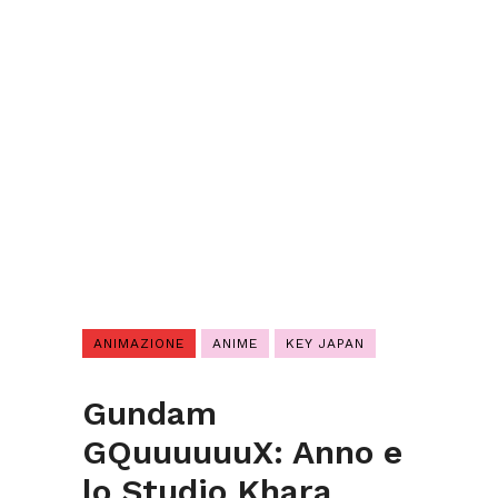
ANIMAZIONE
ANIME
KEY JAPAN
Gundam
GQuuuuuuX: Anno e
lo Studio Khara