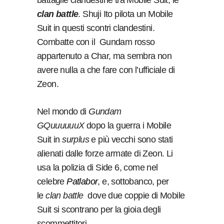
battaglie clandestine tra Mobile Suit, le
clan battle
. Shuji Ito pilota un Mobile
Suit in questi scontri clandestini.
Combatte con il Gundam rosso
appartenuto a Char, ma sembra non
avere nulla a che fare con l’ufficiale di
Zeon.
Nel mondo di
Gundam
GQuuuuuuX
dopo la guerra i Mobile
Suit in
surplus
e più vecchi sono stati
alienati dalle forze armate di Zeon. Li
usa la polizia di Side 6, come nel
celebre
Patlabor
, e, sottobanco, per
le
clan battle
dove due coppie di Mobile
Suit si scontrano per la gioia degli
scommettitori.