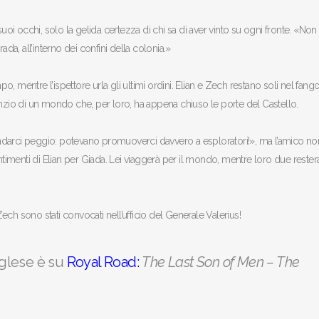
suoi occhi, solo la gelida certezza di chi sa di aver vinto su ogni fronte. «Non
ada, all’interno dei confini della colonia.»
po, mentre l’ispettore urla gli ultimi ordini. Elian e Zech restano soli nel fango
enzio di un mondo che, per loro, ha appena chiuso le porte del Castello.
ndarci peggio: potevano promuoverci davvero a esploratori!», ma l’amico no
imenti di Elian per Giada. Lei viaggerà per il mondo, mentre loro due reste
ch sono stati convocati nell’ufficio del Generale Valerius!
inglese è su
Royal Road:
The Last Son of Men – The