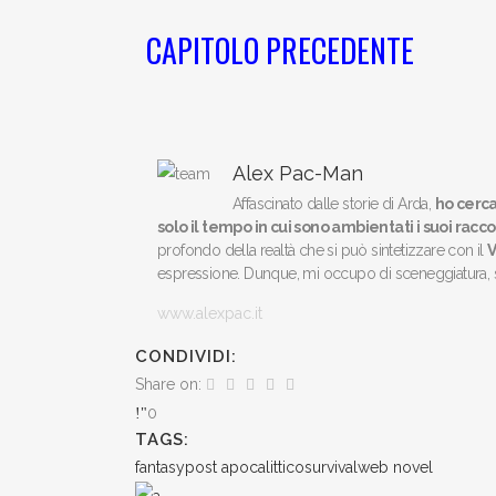
CAPITOLO PRECEDENTE
Alex Pac-Man
Affascinato dalle storie di Arda,
ho cerca
solo il tempo in cui sono ambientati i suoi racco
profondo della realtà che si può sintetizzare con il
V
espressione. Dunque, mi occupo di sceneggiatura, spir
www.alexpac.it
CONDIVIDI:
Share on:
0
TAGS:
fantasy
post apocalittico
survival
web novel