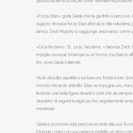
giudice all’ultima prova per poter diventare esploratore.
«Forza, Elian», grida Giada che ha già finito il percorso. 
ragazzo ritrova le forze. Elian affonda le dita nella ter
l’amico Zech Murphy lo raggiunge, ansimando come un
«Ce la facciamo… El… ce la… facciamo…» biascica Zech. Ha 
impiglia ovunque. Inciampa su un tronco, ma Elian lo affe
tiro, dove Giada li attende.
I fucili d’assalto aspettano sui banconi, freddi e neri. 
mondo che andò distrutto. Elian ne impugna uno, ma il 
facendo una bella figura davanti a colei che da sempre a
desiderio di seguire la ragazza che, segretamente, ama olt
medievale.
Giada si posiziona sulla piazzola accanto alla sua. Si co
Esplode i colpi con una cadenza perfetta, un ritmo ch