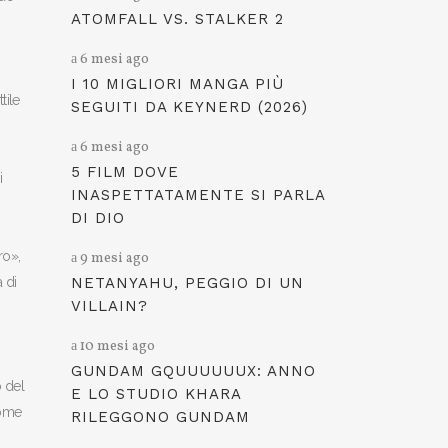
ATOMFALL VS. STALKER 2
6 mesi ago
I 10 MIGLIORI MANGA PIÙ
tile
SEGUITI DA KEYNERD (2026)
6 mesi ago
5 FILM DOVE
i
INASPETTATAMENTE SI PARLA
DI DIO
ro»,
9 mesi ago
 di
NETANYAHU, PEGGIO DI UN
VILLAIN?
10 mesi ago
GUNDAM GQUUUUUUX: ANNO
o del
E LO STUDIO KHARA
come
RILEGGONO GUNDAM