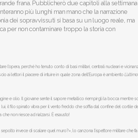
ande frana. Pubblicherò due capitoli alla settimana
venteranno più lunghi man mano che la narrazione
nia dei sopravvissuti si basa su un luogo reale, ma
ca per non contaminare troppo la storia con
 l’opera, perché ho tenuto conto di basi militari, centrali nucleari e vicinan
scio ai lettori il piacere di intuire in quale zona dell’Europa è ambiento
L’ultimo
uggine e olio. Il giovane sente il sapore metallico riempirgli la bocca mentre s
ui, il filo spinato vibra per il vento freddo che soffia dal confine del cortile d
 che non riesce ad rialzarsi. È esausto!
 sepolto invece di scalare quel muro?», lo canzona l’ispettore militare che fa