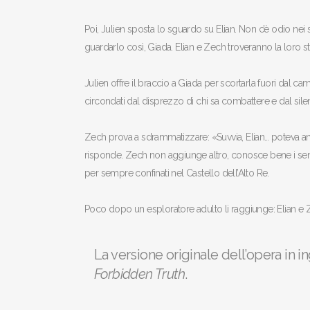
Poi, Julien sposta lo sguardo su Elian. Non c’è odio nei 
guardarlo così, Giada. Elian e Zech troveranno la loro str
Julien offre il braccio a Giada per scortarla fuori dal cam
circondati dal disprezzo di chi sa combattere e dal sil
Zech prova a sdrammatizzare: «Suvvia, Elian… poteva a
risponde. Zech non aggiunge altro, conosce bene i sent
per sempre confinati nel Castello dell’Alto Re.
Poco dopo un esploratore adulto li raggiunge: Elian e Ze
La versione originale dell’opera in 
Forbidden Truth
.