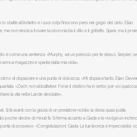
lo sbatte all’indietro e i suoi colpi finiscono persi nel grigio del cielo. Elian,
, ma non riesce a trovare la sincronia tra il dito e il grilletto. Spara, ma il proiet
emento è come una sentenza. «Murphy, sei un pericolo per te stesso. Serpieri, se
le armi ai magazzini e sparite dalla mia vista».
 colmo di dispiacere e una punta di dolcezza. «Mi dispiace tanto, Elian. Davve
uantata. «Zech, non abbattetevi. Forse il destino ha in serbo per voi qualcosa
hiare la vita nelle Lande desolate».
 Si fa avanti con la grazia di un predatore nobile, la divisa quasi pulita
ato poche decine di minuti fa. Si ferma accanto a Giada e le rivolge un inchin
unta di possesso. «Congratulazioni, Giada. La tua tecnica è impeccabile, 