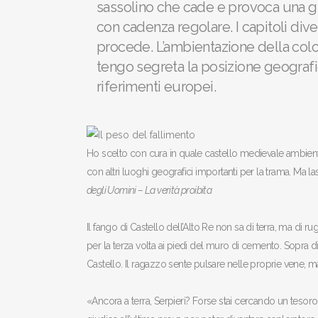
sassolino che cade e provoca una gr
con cadenza regolare. I capitoli di
procede. L’ambientazione della colo
tengo segreta la posizione geografi
riferimenti europei.
Ho scelto con cura in quale castello medievale ambientare
con altri luoghi geografici importanti per la trama. Ma la
degli Uomini – La verità proibita
Il fango di Castello dell’Alto Re non sa di terra, ma di r
per la terza volta ai piedi del muro di cemento. Sopra di l
Castello. Il ragazzo sente pulsare nelle proprie vene, ma
«Ancora a terra, Serpieri? Forse stai cercando un tesoro