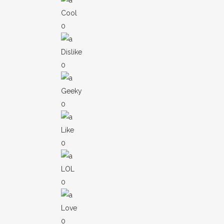
Cool
0
Dislike
0
Geeky
0
Like
0
LOL
0
Love
0