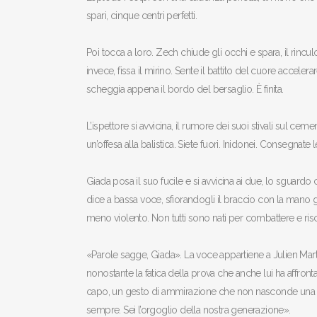
spari, cinque centri perfetti.
Poi tocca a loro. Zech chiude gli occhi e spara, il rinculo 
invece, fissa il mirino. Sente il battito del cuore accelerare
scheggia appena il bordo del bersaglio. È finita.
L’ispettore si avvicina, il rumore dei suoi stivali sul c
un’offesa alla balistica. Siete fuori. Inidonei. Consegnate 
Giada posa il suo fucile e si avvicina ai due, lo sguardo
dice a bassa voce, sfiorandogli il braccio con la mano g
meno violento. Non tutti sono nati per combattere e risc
«Parole sagge, Giada». La voce appartiene a Julien Martel.
nonostante la fatica della prova che anche lui ha affront
capo, un gesto di ammirazione che non nasconde una p
sempre. Sei l’orgoglio della nostra generazione».