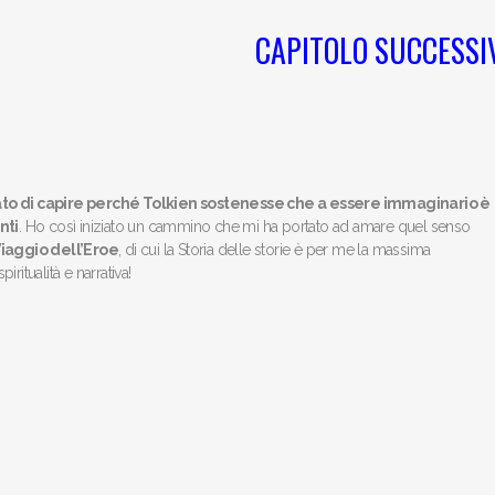
CAPITOLO SUCCESSI
to di capire perché Tolkien sostenesse che a essere immaginario è
nti
. Ho così iniziato un cammino che mi ha portato ad amare quel senso
iaggio dell’Eroe
, di cui la Storia delle storie è per me la massima
itualità e narrativa!