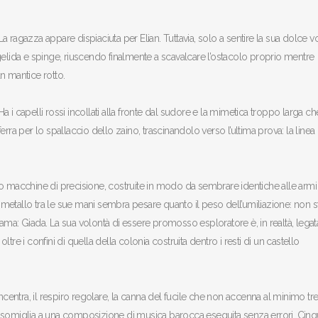
La ragazza appare dispiaciuta per Elian. Tuttavia, solo a sentire la sua dolce vo
ra gelida e spinge, riuscendo finalmente a scavalcare l’ostacolo proprio mentre
 mantice rotto.
i capelli rossi incollati alla fronte dal sudore e la mimetica troppo larga che
rra per lo spallaccio dello zaino, trascinandolo verso l’ultima prova: la linea 
Sono macchine di precisione, costruite in modo da sembrare identiche alle armi
metallo tra le sue mani sembra pesare quanto il peso dell’umiliazione: non s
ma: Giada. La sua volontà di essere promosso esploratore è, in realtà, legata
re i confini di quella della colonia costruita dentro i resti di un castello
ncentra, il respiro regolare, la canna del fucile che non accenna al minimo tr
e somiglia a una composizione di musica barocca eseguita senza errori. Cin