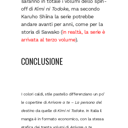
saranno in totale i volumi dello spin-
off di
Kimi ni Todoke
, ma secondo
Karuho Shiina la serie potrebbe
andare avanti per anni, come per la
storia di Sawako (
in realtà, la serie è
arrivata al terzo volume
).
CONCLUSIONE
I colori caldi, stile pastello differenziano un po’
le copertine di
Arrivare a te – La persona del
destino
da quelle di
Kimi ni Todoke
. In Italia il
manga è in formato economico, con la stessa
grafica dei trenta volumi di
Arrivare a te