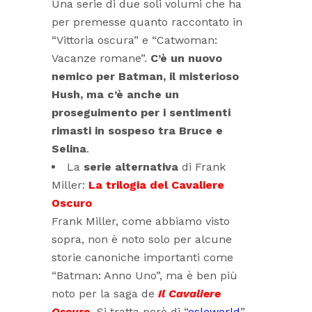
Una serie di due soli volumi che ha
per premesse quanto raccontato in
“Vittoria oscura” e “Catwoman:
Vacanze romane”.
C’è un nuovo
nemico per Batman, il misterioso
Hush, ma c’è anche un
proseguimento per i sentimenti
rimasti in sospeso tra Bruce e
Selina
.
La
serie alternativa
di Frank
Miller:
La trilogia del Cavaliere
Oscuro
Frank Miller, come abbiamo visto
sopra, non è noto solo per alcune
storie canoniche importanti come
“Batman: Anno Uno”, ma è ben più
noto per la saga de
Il Cavaliere
Oscuro
. Si tratta però di “
esleworld
”,