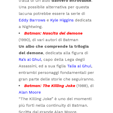
tratta di un albo
davvero introvabile
.
Una possibile alternativa per questa
lacuna potrebbe essere la serie di
Eddy Barrows
e
Kyle Higgins
dedicata
a Nightwing.
Batman: Nascita del demone
(1990), di vari autori di Batman
Un albo che comprende la trilogia
del demone
, dedicata alla figura di
Ra’s al Ghul
, capo della Lega degli
Assassini, ed a sua figlia
Talia al Ghul
,
entrambi personaggi fondamentali per
gran parte delle storie che seguiranno.
Batman: The Killing Joke
(1988), di
Alan Moore
“The Killing Joke” è uno dei momenti
più forti nella continuity di Batman.
Scritta dal grande Alan Moore,