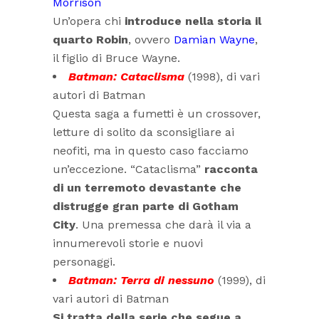
Morrison
Un’opera chi
introduce nella storia il
quarto Robin
, ovvero
Damian Wayne
,
il figlio di Bruce Wayne.
Batman: Cataclisma
(1998), di vari
autori di Batman
Questa saga a fumetti è un crossover,
letture di solito da sconsigliare ai
neofiti, ma in questo caso facciamo
un’eccezione. “Cataclisma”
racconta
di un terremoto devastante che
distrugge gran parte di Gotham
City
. Una premessa che darà il via a
innumerevoli storie e nuovi
personaggi.
Batman: Terra di nessuno
(1999), di
vari autori di Batman
Si tratta della serie che segue a