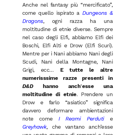
Anche nel fantasy più “mercificato”,
come quello ispirato a
Dungeons &
Dragons
, ogni razza ha una
moltitudine di etnie diverse. Sempre
nel caso degli Elfi, abbiamo Elfi dei
Boschi, Elfi Alti e Drow (Elfi Scuri).
Mentre per i Nani abbiamo Nani degli
Scudi, Nani della Montagne, Nani
Grigi, ecc…
E tutte le altre
numerisssime razze presenti in
D&D
hanno anch
‘
esse una
moltitudine di etnie
. Prendere un
Drow e farlo “asiatico” significa
davvero deformare ambientazioni
note come
I Reami Perduti
e
Greyhawk
, che vantano anch’esse
una vasta gamma di romanzi a loro