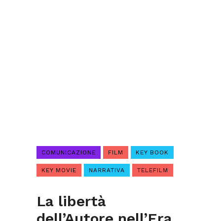
COMUNICAZIONE
FILM
KEY BOOK
KEY MOVIE
NARRATIVA
TELEFILM
La libertà
dell’Autore nell’Era