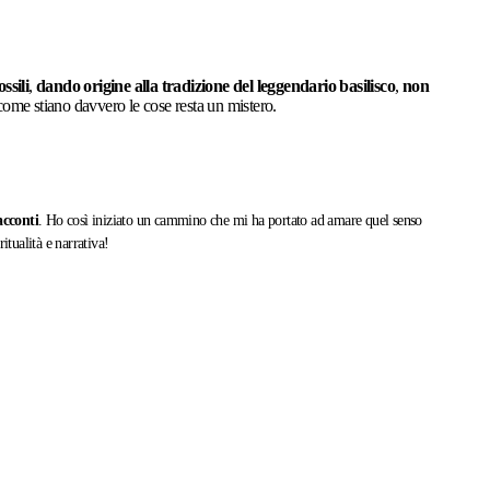
ssili
,
dando origine alla tradizione del leggendario basilisco
,
non
ome stiano davvero le cose resta un mistero.
acconti
. Ho così iniziato un cammino che mi ha portato ad amare quel senso
itualità e narrativa!