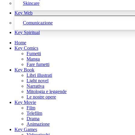
Skincare
Key Web
Comunicazione
Key Spiritual
Home
Key Comics
Fumetti
Manga
Fare fumetti
Key Book
Libri illustrati
Light novel
Narrativa
Mitologia e leggende
Le nostre opere
Key Movie
Film
Telefilm
Drama
Animazione
Key Games
Videogiochi