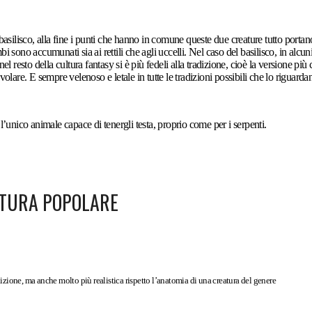
 basilisco, alla fine i punti che hanno in comune queste due creature tutto port
 sono accumunati sia ai rettili che agli uccelli. Nel caso del basilisco, in alcuni
el resto della cultura fantasy si è più fedeli alla tradizione, cioè la versione pi
volare. E sempre velenoso e letale in tutte le tradizioni possibili che lo riguard
 l’unico animale capace di tenergli testa, proprio come per i serpenti.
ULTURA POPOLARE
izione, ma anche molto più realistica rispetto l’anatomia di una creatura del genere