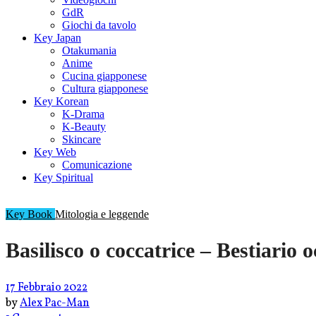
GdR
Giochi da tavolo
Key Japan
Otakumania
Anime
Cucina giapponese
Cultura giapponese
Key Korean
K-Drama
K-Beauty
Skincare
Key Web
Comunicazione
Key Spiritual
Key Book
Mitologia e leggende
Basilisco o coccatrice – Bestiario 
17 Febbraio 2022
by
Alex Pac-Man