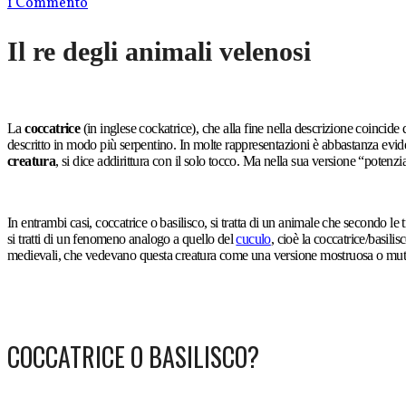
1 Commento
Il re degli animali velenosi
La
coccatrice
(in inglese cockatrice), che alla fine nella descrizione coincide
descritto in modo più serpentino. In molte rappresentazioni è abbastanza evide
creatura
, si dice addirittura con il solo tocco. Ma nella sua versione “potenziat
In entrambi casi, coccatrice o basilisco, si tratta di un animale che secondo le t
si tratti di un fenomeno analogo a quello del
cuculo
, cioè la coccatrice/basil
medievali, che vedevano questa creatura come una versione mostruosa o mutant
COCCATRICE O BASILISCO?