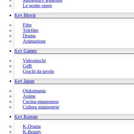
Mitologia e leggende
Le nostre opere
Key Movie
Film
Telefilm
Drama
Animazione
Key Games
Videogiochi
GdR
Giochi da tavolo
Key Japan
Otakumania
Anime
Cucina giapponese
Cultura giapponese
Key Korean
K-Drama
K-Beauty