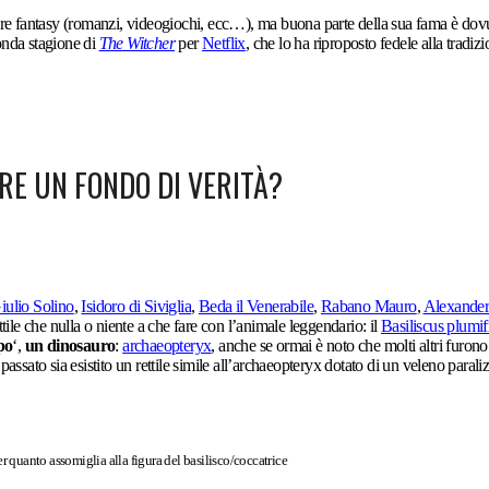
nere fantasy (romanzi, videogiochi, ecc…), ma buona parte della sua fama è dov
conda stagione di
The Witcher
per
Netflix
, che lo ha riproposto fedele alla tradi
RE UN FONDO DI VERITÀ?
iulio Solino
,
Isidoro di Siviglia
,
Beda il Venerabile
,
Rabano Mauro
,
Alexande
tile che nulla o niente a che fare con l’animale leggendario: il
Basiliscus plumi
po
‘,
un dinosauro
:
archaeopteryx
, anche se ormai è noto che molti altri furono
sato sia esistito un rettile simile all’
archaeopteryx
dotato di un veleno paraliz
r quanto assomiglia alla figura del basilisco/coccatrice