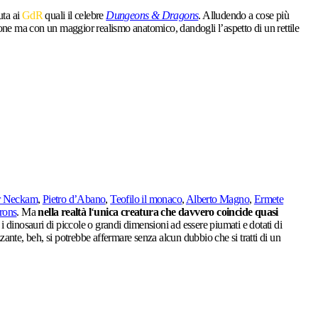
uta ai
GdR
quali il celebre
Dungeons & Dragons
. Alludendo a cose più
zione ma con un maggior realismo anatomico, dandogli l’aspetto di un rettile
r Neckam
,
Pietro d’Abano
,
Teofilo il monaco
,
Alberto Magno
,
Ermete
frons
. Ma
nella realtà l
‘
unica creatura che davvero coincide quasi
 i dinosauri di piccole o grandi dimensioni ad essere piumati e dotati di
zante, beh, si potrebbe affermare senza alcun dubbio che si tratti di un