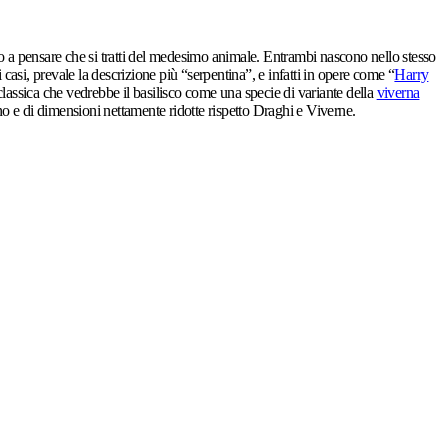
ano a pensare che si tratti del medesimo animale. Entrambi nascono nello stesso
 casi, prevale la descrizione più “serpentina”, e infatti in opere come “
Harry
ù classica che vedrebbe il basilisco come una specie di variante della
viverna
ano e di dimensioni nettamente ridotte rispetto Draghi e Viverne.