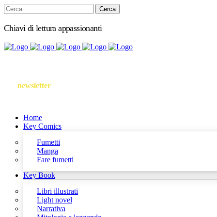
Chiavi di lettura appassionanti
Iscriviti
alla
newsletter
Follow us
Home
Key Comics
Fumetti
Manga
Fare fumetti
Key Book
Libri illustrati
Light novel
Narrativa