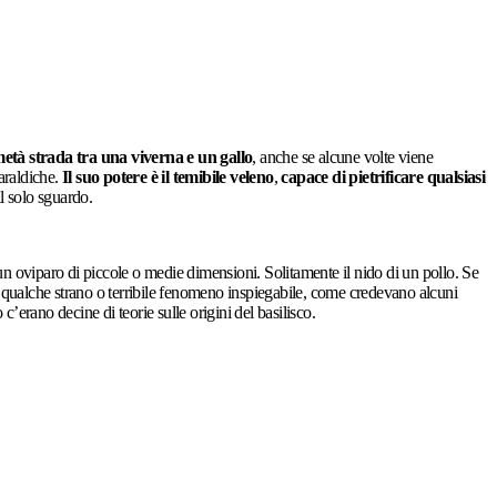
metà strada tra una viverna e un gallo
, anche se alcune volte viene
 araldiche.
Il suo potere è il temibile veleno
,
capace di pietrificare qualsiasi
il solo sguardo.
n oviparo di piccole o medie dimensioni. Solitamente il nido di un pollo. Se
o di qualche strano o terribile fenomeno inspiegabile, come credevano alcuni
rano decine di teorie sulle origini del basilisco.