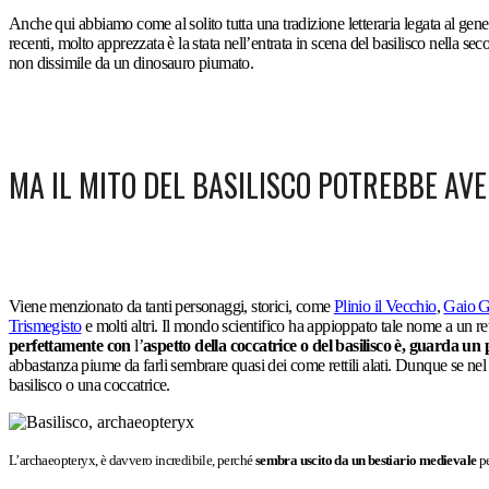
Anche qui abbiamo come al solito tutta una tradizione letteraria legata al ge
recenti, molto apprezzata è la stata nell’entrata in scena del basilisco nella se
non dissimile da un dinosauro piumato.
MA IL MITO DEL BASILISCO POTREBBE AVE
Viene menzionato da tanti personaggi, storici, come
Plinio il Vecchio
,
Gaio G
Trismegisto
e molti altri. Il mondo scientifico ha appioppato tale nome a un ret
perfettamente con
l’
aspetto della coccatrice o del basilisco è, guarda un 
abbastanza piume da farli sembrare quasi dei come rettili alati. Dunque se nel pas
basilisco o una coccatrice.
L’archaeopteryx, è davvero incredibile, perché
sembra uscito da un bestiario medievale
pe