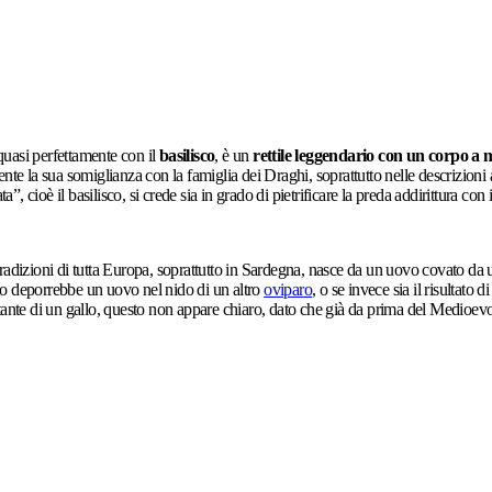
 quasi perfettamente con il
basilisco
, è un
rettile leggendario con un corpo a 
nte la sua somiglianza con la famiglia dei Draghi, soprattutto nelle descrizioni
a”, cioè il basilisco, si crede sia in grado di pietrificare la preda addirittura con 
radizioni di tutta Europa, soprattutto in
Sardegna
, nasce da un uovo covato da u
isco deporrebbe un uovo nel nido di un altro
oviparo
, o se invece sia il risultat
e di un gallo, questo non appare chiaro, dato che già da prima del Medioevo c’e