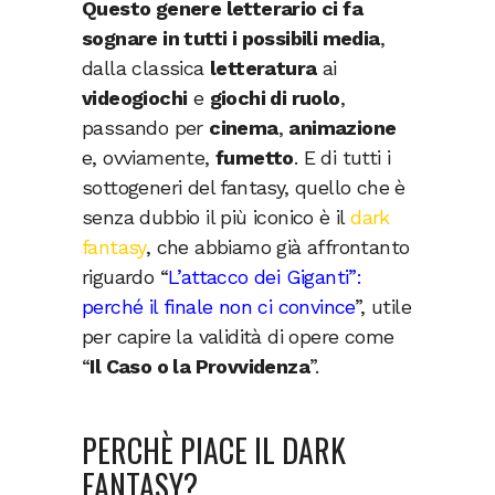
Questo genere letterario ci fa
sognare in tutti i possibili media
,
dalla classica
letteratura
ai
videogiochi
e
giochi di ruolo
,
passando per
cinema
,
animazione
e, ovviamente,
fumetto
. E di tutti i
sottogeneri del fantasy, quello che è
senza dubbio il più iconico è il
dark
fantasy
, che abbiamo già affrontanto
riguardo “
L’attacco dei Giganti”:
perché il finale non ci convince
”, utile
per capire la validità di opere come
“
Il Caso o la Provvidenza
”.
PERCHÈ PIACE IL DARK
FANTASY?